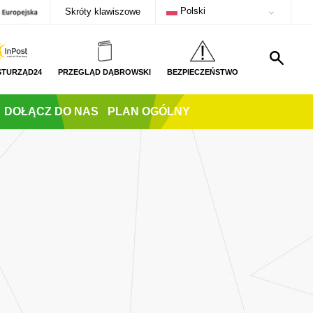
Polski
Skróty klawiszowe
STURZĄD24
PRZEGLĄD DĄBROWSKI
BEZPIECZEŃSTWO
DOŁĄCZ DO NAS
PLAN OGÓLNY