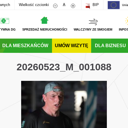
Zmniejsz rozmiar czcionki
Zwiększ rozmiar czcionki
awnych
Wielkość czcionki
A
BIP
TYWNA DG
SPRZEDAŻ NIERUCHOMOŚCI
WALCZYMY ZE SMOGIEM
INPO
DLA MIESZKAŃCÓW
UMÓW WIZYTĘ
DLA BIZNESU
20260523_M_001088