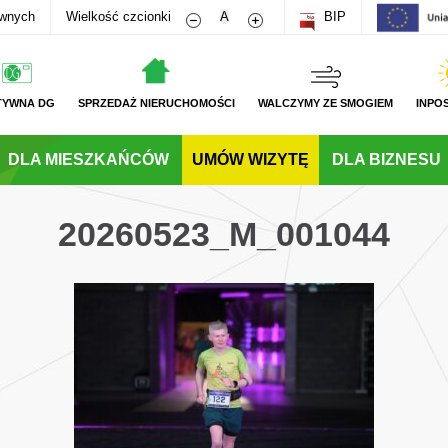
Zmniejsz rozmiar czcionki
Zwiększ rozmiar czcionki
awnych
Wielkość czcionki
A
BIP
TYWNA DG
SPRZEDAŻ NIERUCHOMOŚCI
WALCZYMY ZE SMOGIEM
INPO
DLA MIESZKAŃCÓW
UMÓW WIZYTĘ
DLA BIZNESU
20260523_M_001044