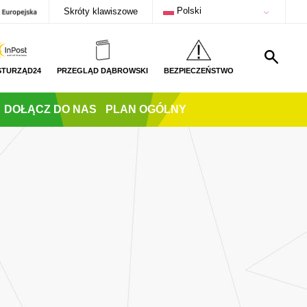
Polski
Skróty klawiszowe
STURZĄD24
PRZEGLĄD DĄBROWSKI
BEZPIECZEŃSTWO
DOŁĄCZ DO NAS
PLAN OGÓLNY