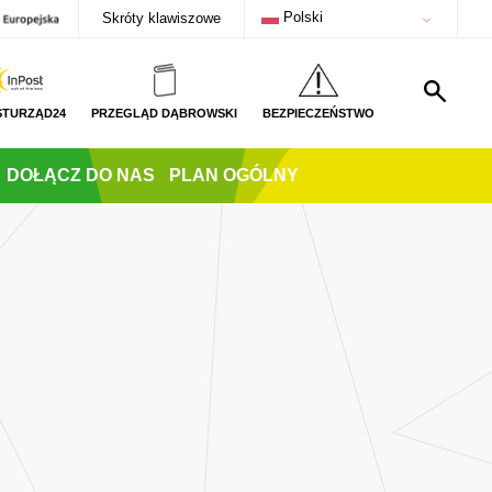
Polski
Skróty klawiszowe
STURZĄD24
PRZEGLĄD DĄBROWSKI
BEZPIECZEŃSTWO
DOŁĄCZ DO NAS
PLAN OGÓLNY