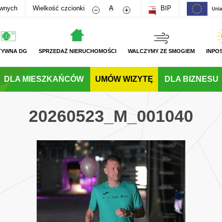
Zmniejsz rozmiar czcionki
Zwiększ rozmiar czcionki
awnych
Wielkość czcionki
A
BIP
TYWNA DG
SPRZEDAŻ NIERUCHOMOŚCI
WALCZYMY ZE SMOGIEM
INPO
DLA MIESZKAŃCÓW
UMÓW WIZYTĘ
DLA BIZNESU
20260523_M_001040