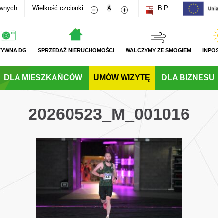
Zmniejsz rozmiar czcionki
Zwiększ rozmiar czcionki
awnych
Wielkość czcionki
A
BIP
TYWNA DG
SPRZEDAŻ NIERUCHOMOŚCI
WALCZYMY ZE SMOGIEM
INPO
DLA MIESZKAŃCÓW
UMÓW WIZYTĘ
DLA BIZNESU
20260523_M_001016