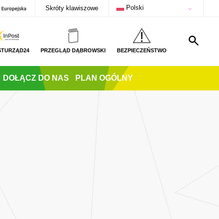
Polski
Skróty klawiszowe
STURZĄD24
PRZEGLĄD DĄBROWSKI
BEZPIECZEŃSTWO
DOŁĄCZ DO NAS
PLAN OGÓLNY