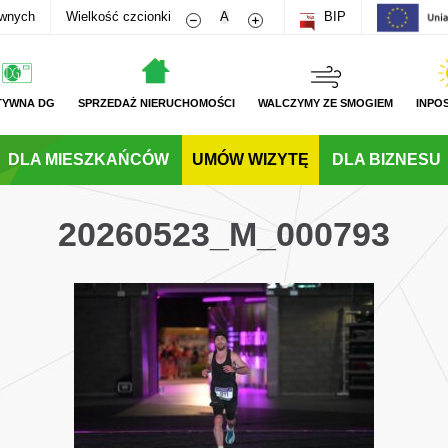
Zmniejsz rozmiar czcionki
Zwiększ rozmiar czcionki
awnych
Wielkość czcionki
A
BIP
TYWNA DG
SPRZEDAŻ NIERUCHOMOŚCI
WALCZYMY ZE SMOGIEM
INPO
DLA MIESZKAŃCÓW
UMÓW WIZYTĘ
DLA BIZNESU
20260523_M_000793