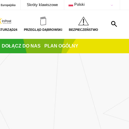
Polski
Skróty klawiszowe
STURZĄD24
PRZEGLĄD DĄBROWSKI
BEZPIECZEŃSTWO
DOŁĄCZ DO NAS
PLAN OGÓLNY