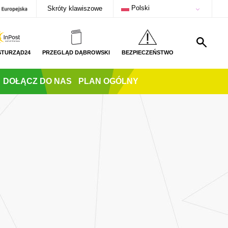
Polski
Skróty klawiszowe
STURZĄD24
PRZEGLĄD DĄBROWSKI
BEZPIECZEŃSTWO
DOŁĄCZ DO NAS
PLAN OGÓLNY