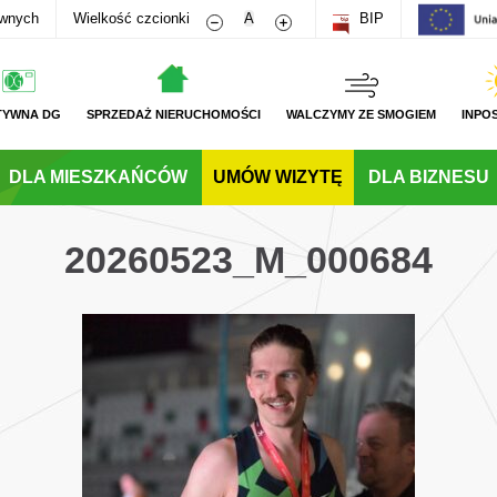
Zmniejsz rozmiar czcionki
Zwiększ rozmiar czcionki
awnych
Wielkość czcionki
A
BIP
TYWNA DG
SPRZEDAŻ NIERUCHOMOŚCI
WALCZYMY ZE SMOGIEM
INPO
DLA MIESZKAŃCÓW
UMÓW WIZYTĘ
DLA BIZNESU
20260523_M_000684