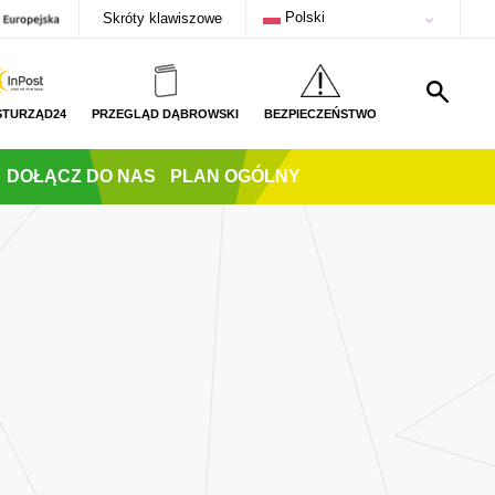
Polski
Skróty klawiszowe
STURZĄD24
PRZEGLĄD DĄBROWSKI
BEZPIECZEŃSTWO
DOŁĄCZ DO NAS
PLAN OGÓLNY