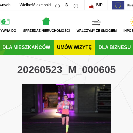
Zmniejsz rozmiar czcionki
Zwiększ rozmiar czcionki
awnych
Wielkość czcionki
A
BIP
TYWNA DG
SPRZEDAŻ NIERUCHOMOŚCI
WALCZYMY ZE SMOGIEM
INPO
DLA MIESZKAŃCÓW
UMÓW WIZYTĘ
DLA BIZNESU
20260523_M_000605