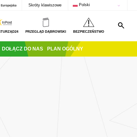
Polski
Skróty klawiszowe
STURZĄD24
PRZEGLĄD DĄBROWSKI
BEZPIECZEŃSTWO
DOŁĄCZ DO NAS
PLAN OGÓLNY