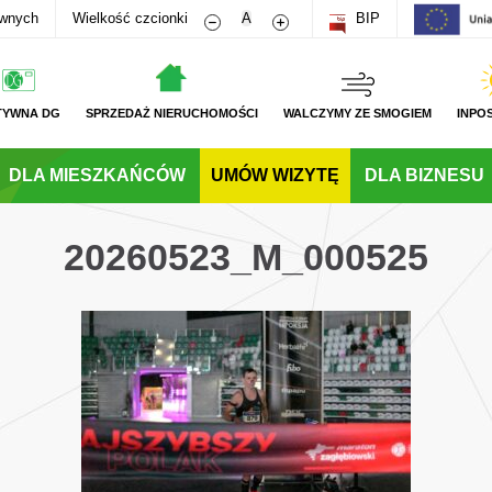
Zmniejsz rozmiar czcionki
Zwiększ rozmiar czcionki
awnych
Wielkość czcionki
A
BIP
TYWNA DG
SPRZEDAŻ NIERUCHOMOŚCI
WALCZYMY ZE SMOGIEM
INPO
DLA MIESZKAŃCÓW
UMÓW WIZYTĘ
DLA BIZNESU
20260523_M_000525