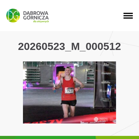
PRZEJDŹ DO MENU GŁÓWNEGO
PRZEJDŹ DO WYSZUKIWARKI
PRZEJDŹ DO TREŚCI
20260523_M_000512