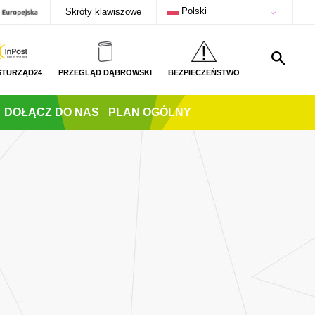
Polski
Skróty klawiszowe
STURZĄD24
PRZEGLĄD DĄBROWSKI
BEZPIECZEŃSTWO
DOŁĄCZ DO NAS
PLAN OGÓLNY