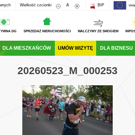
Zmniejsz rozmiar czcionki
Zwiększ rozmiar czcionki
awnych
Wielkość czcionki
A
BIP
TYWNA DG
SPRZEDAŻ NIERUCHOMOŚCI
WALCZYMY ZE SMOGIEM
INPO
DLA MIESZKAŃCÓW
UMÓW WIZYTĘ
DLA BIZNESU
20260523_M_000253