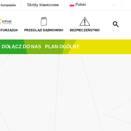
Polski
Skróty klawiszowe
STURZĄD24
PRZEGLĄD DĄBROWSKI
BEZPIECZEŃSTWO
DOŁĄCZ DO NAS
PLAN OGÓLNY