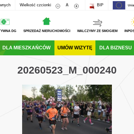
Zmniejsz rozmiar czcionki
Zwiększ rozmiar czcionki
awnych
Wielkość czcionki
A
BIP
TYWNA DG
SPRZEDAŻ NIERUCHOMOŚCI
WALCZYMY ZE SMOGIEM
INPO
DLA MIESZKAŃCÓW
UMÓW WIZYTĘ
DLA BIZNESU
20260523_M_000240