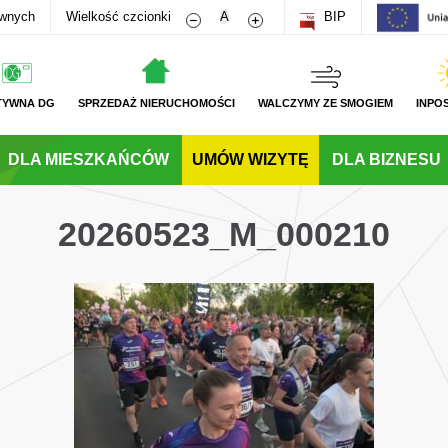
Zmniejsz rozmiar czcionki
Zwiększ rozmiar czcionki
awnych
Wielkość czcionki
A
BIP
TYWNA DG
SPRZEDAŻ NIERUCHOMOŚCI
WALCZYMY ZE SMOGIEM
INPO
DLA MIESZKAŃCÓW
UMÓW WIZYTĘ
DLA BIZNESU
20260523_M_000210