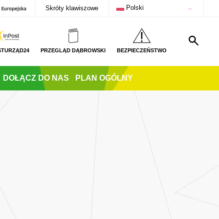
Polski
Skróty klawiszowe
STURZĄD24
PRZEGLĄD DĄBROWSKI
BEZPIECZEŃSTWO
DOŁĄCZ DO NAS
PLAN OGÓLNY