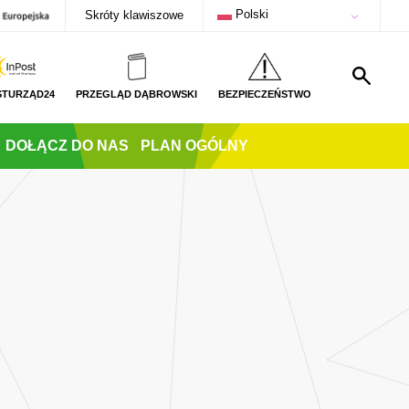
Polski
Skróty klawiszowe
STURZĄD24
PRZEGLĄD DĄBROWSKI
BEZPIECZEŃSTWO
DOŁĄCZ DO NAS
PLAN OGÓLNY