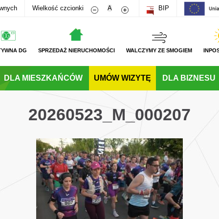
Zmniejsz rozmiar czcionki
Zwiększ rozmiar czcionki
awnych
Wielkość czcionki
A
BIP
TYWNA DG
SPRZEDAŻ NIERUCHOMOŚCI
WALCZYMY ZE SMOGIEM
INPO
DLA MIESZKAŃCÓW
UMÓW WIZYTĘ
DLA BIZNESU
20260523_M_000207