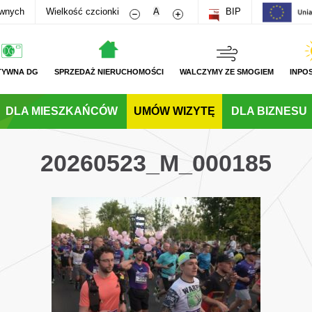
Zmniejsz rozmiar czcionki
Zwiększ rozmiar czcionki
awnych
Wielkość czcionki
A
BIP
TYWNA DG
SPRZEDAŻ NIERUCHOMOŚCI
WALCZYMY ZE SMOGIEM
INPO
DLA MIESZKAŃCÓW
UMÓW WIZYTĘ
DLA BIZNESU
20260523_M_000185