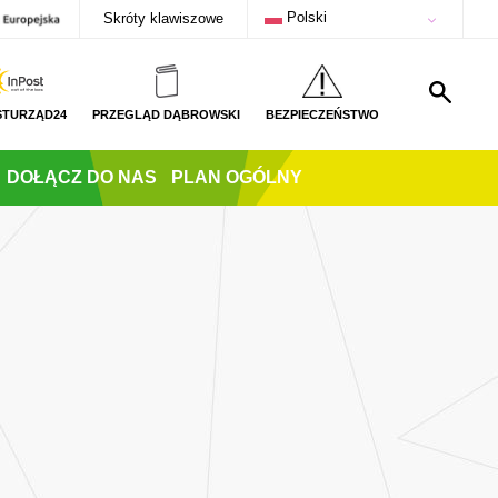
Polski
Skróty klawiszowe
STURZĄD24
PRZEGLĄD DĄBROWSKI
BEZPIECZEŃSTWO
DOŁĄCZ DO NAS
PLAN OGÓLNY