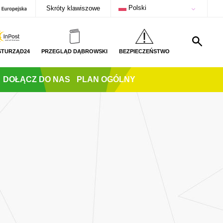
Polski
Skróty klawiszowe
STURZĄD24
PRZEGLĄD DĄBROWSKI
BEZPIECZEŃSTWO
DOŁĄCZ DO NAS
PLAN OGÓLNY