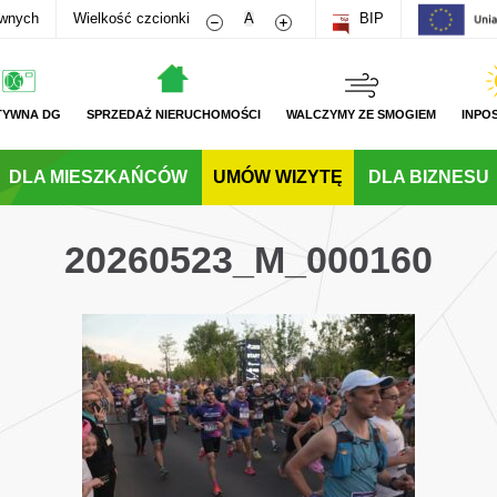
Zmniejsz rozmiar czcionki
Zwiększ rozmiar czcionki
awnych
Wielkość czcionki
A
BIP
TYWNA DG
SPRZEDAŻ NIERUCHOMOŚCI
WALCZYMY ZE SMOGIEM
INPO
DLA MIESZKAŃCÓW
UMÓW WIZYTĘ
DLA BIZNESU
20260523_M_000160