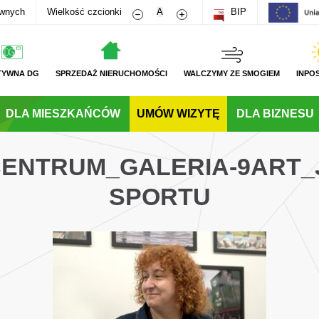
Zmniejsz rozmiar czcionki
Zwiększ rozmiar czcionki
awnych
Wielkość czcionki
A
BIP
TYWNA DG
SPRZEDAŻ NIERUCHOMOŚCI
WALCZYMY ZE SMOGIEM
INPO
DLA MIESZKAŃCÓW
UMÓW WIZYTĘ
DLA BIZNESU
_CENTRUM_GALERIA-9ART_
SPORTU