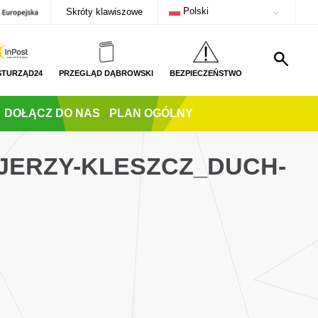
Polski
Skróty klawiszowe
STURZĄD24
PRZEGLĄD DĄBROWSKI
BEZPIECZEŃSTWO
DOŁĄCZ DO NAS
PLAN OGÓLNY
JERZY-KLESZCZ_DUCH-