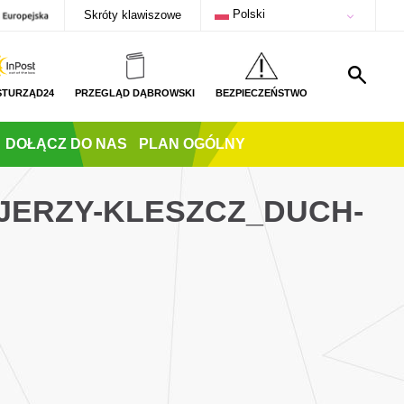
Polski
Skróty klawiszowe
STURZĄD24
PRZEGLĄD DĄBROWSKI
BEZPIECZEŃSTWO
DOŁĄCZ DO NAS
PLAN OGÓLNY
JERZY-KLESZCZ_DUCH-