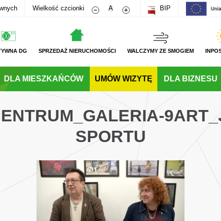
Zmniejsz rozmiar czcionki
Zwiększ rozmiar czcionki
awnych
Wielkość czcionki
A
BIP
TYWNA DG
SPRZEDAŻ NIERUCHOMOŚCI
WALCZYMY ZE SMOGIEM
INPO
DLA MIESZKAŃCÓW
UMÓW WIZYTĘ
DLA BIZNESU
_CENTRUM_GALERIA-9ART_
SPORTU