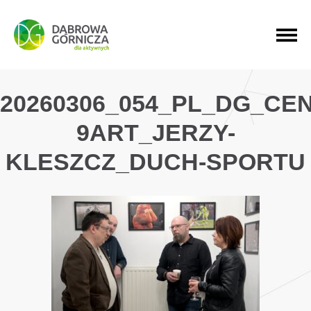
PRZEJDŹ DO MENU GŁÓWNEGO
PRZEJDŹ DO WYSZUKIWARKI
PRZEJDŹ DO TREŚCI
20260306_054_PL_DG_CE
9ART_JERZY-
KLESZCZ_DUCH-SPORTU