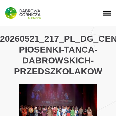
PRZEJDŹ DO MENU GŁÓWNEGO
PRZEJDŹ DO WYSZUKIWARKI
PRZEJDŹ DO TREŚCI
20260521_217_PL_DG_CE
PIOSENKI-TANCA-
DABROWSKICH-
PRZEDSZKOLAKOW