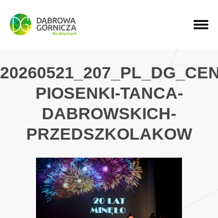
PRZEJDŹ DO MENU GŁÓWNEGO
PRZEJDŹ DO WYSZUKIWARKI
PRZEJDŹ DO TREŚCI
20260521_207_PL_DG_CE
PIOSENKI-TANCA-
DABROWSKICH-
PRZEDSZKOLAKOW