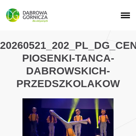
PRZEJDŹ DO MENU GŁÓWNEGO
PRZEJDŹ DO WYSZUKIWARKI
PRZEJDŹ DO TREŚCI
20260521_202_PL_DG_CE
PIOSENKI-TANCA-
DABROWSKICH-
PRZEDSZKOLAKOW