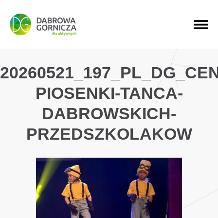
PRZEJDŹ DO MENU GŁÓWNEGO
PRZEJDŹ DO WYSZUKIWARKI
PRZEJDŹ DO TREŚCI
20260521_197_PL_DG_CE
PIOSENKI-TANCA-
DABROWSKICH-
PRZEDSZKOLAKOW