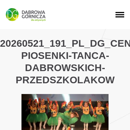
PRZEJDŹ DO MENU GŁÓWNEGO
PRZEJDŹ DO WYSZUKIWARKI
PRZEJDŹ DO TREŚCI
20260521_191_PL_DG_CE
PIOSENKI-TANCA-
DABROWSKICH-
PRZEDSZKOLAKOW