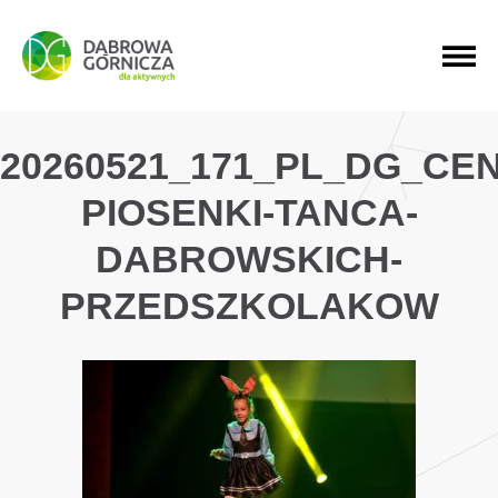
PRZEJDŹ DO MENU GŁÓWNEGO
PRZEJDŹ DO WYSZUKIWARKI
PRZEJDŹ DO TREŚCI
20260521_171_PL_DG_CE
PIOSENKI-TANCA-
DABROWSKICH-
PRZEDSZKOLAKOW