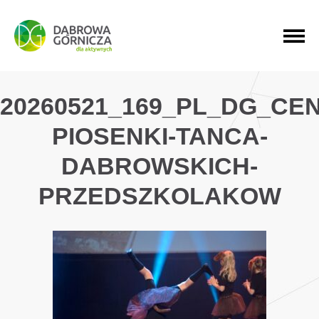
PRZEJDŹ DO MENU GŁÓWNEGO
PRZEJDŹ DO WYSZUKIWARKI
PRZEJDŹ DO TREŚCI
20260521_169_PL_DG_CE
PIOSENKI-TANCA-
DABROWSKICH-
PRZEDSZKOLAKOW