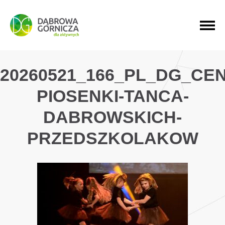
PRZEJDŹ DO MENU GŁÓWNEGO
PRZEJDŹ DO WYSZUKIWARKI
PRZEJDŹ DO TREŚCI
20260521_166_PL_DG_CE
PIOSENKI-TANCA-
DABROWSKICH-
PRZEDSZKOLAKOW