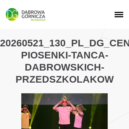
PRZEJDŹ DO MENU GŁÓWNEGO
PRZEJDŹ DO WYSZUKIWARKI
PRZEJDŹ DO TREŚCI
20260521_130_PL_DG_CE
PIOSENKI-TANCA-
DABROWSKICH-
PRZEDSZKOLAKOW