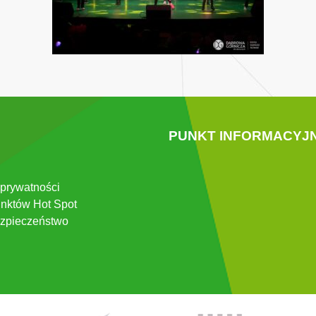
PUNKT INFORMACYJ
 prywatności
nktów Hot Spot
zpieczeństwo