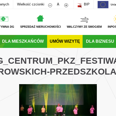
Zmniejsz rozmiar czcionki
Zwiększ rozmiar czcionki
awnych
Wielkość czcionki
A
BIP
TYWNA DG
SPRZEDAŻ NIERUCHOMOŚCI
WALCZYMY ZE SMOGIEM
INPO
DLA MIESZKAŃCÓW
UMÓW WIZYTĘ
DLA BIZNESU
DG_CENTRUM_PKZ_FESTIWA
ROWSKICH-PRZEDSZKOL