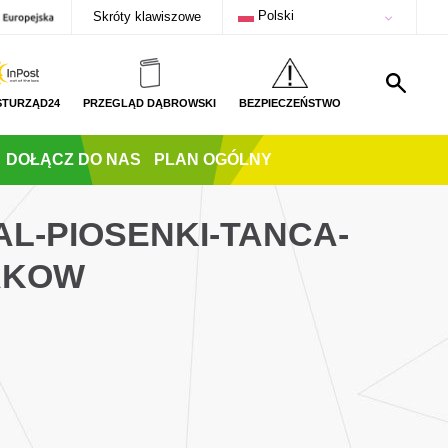
Polski
Skróty klawiszowe
STURZĄD24
PRZEGLĄD DĄBROWSKI
BEZPIECZEŃSTWO
DOŁĄCZ DO NAS
PLAN OGÓLNY
L-PIOSENKI-TANCA-
AKOW