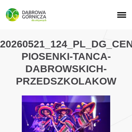
PRZEJDŹ DO MENU GŁÓWNEGO
PRZEJDŹ DO WYSZUKIWARKI
PRZEJDŹ DO TREŚCI
20260521_124_PL_DG_CE
PIOSENKI-TANCA-
DABROWSKICH-
PRZEDSZKOLAKOW