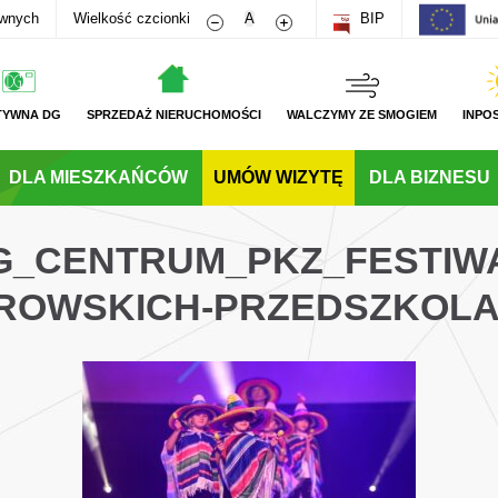
Zmniejsz rozmiar czcionki
Zwiększ rozmiar czcionki
awnych
Wielkość czcionki
A
BIP
TYWNA DG
SPRZEDAŻ NIERUCHOMOŚCI
WALCZYMY ZE SMOGIEM
INPO
DLA MIESZKAŃCÓW
UMÓW WIZYTĘ
DLA BIZNESU
DG_CENTRUM_PKZ_FESTIWA
ROWSKICH-PRZEDSZKOL