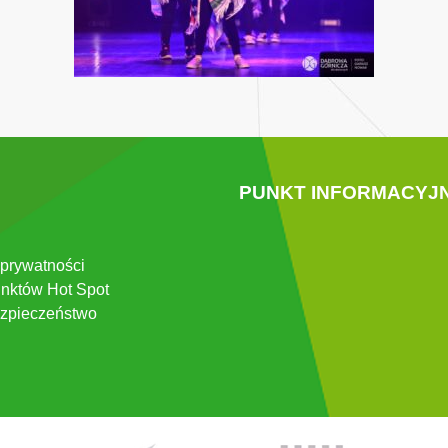
PUNKT INFORMACYJ
 prywatności
nktów Hot Spot
zpieczeństwo