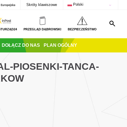
Polski
Skróty klawiszowe
STURZĄD24
PRZEGLĄD DĄBROWSKI
BEZPIECZEŃSTWO
DOŁĄCZ DO NAS
PLAN OGÓLNY
L-PIOSENKI-TANCA-
AKOW