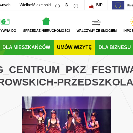
Zmniejsz rozmiar czcionki
Zwiększ rozmiar czcionki
awnych
Wielkość czcionki
A
BIP
TYWNA DG
SPRZEDAŻ NIERUCHOMOŚCI
WALCZYMY ZE SMOGIEM
INPO
DLA MIESZKAŃCÓW
UMÓW WIZYTĘ
DLA BIZNESU
DG_CENTRUM_PKZ_FESTIWA
ROWSKICH-PRZEDSZKOL