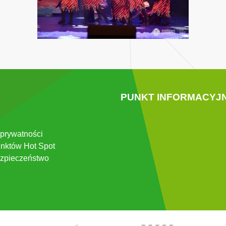
PUNKT INFORMACYJ
 prywatności
nktów Hot Spot
zpieczeństwo