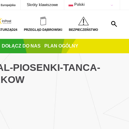
Polski
Skróty klawiszowe
STURZĄD24
PRZEGLĄD DĄBROWSKI
BEZPIECZEŃSTWO
DOŁĄCZ DO NAS
PLAN OGÓLNY
L-PIOSENKI-TANCA-
AKOW