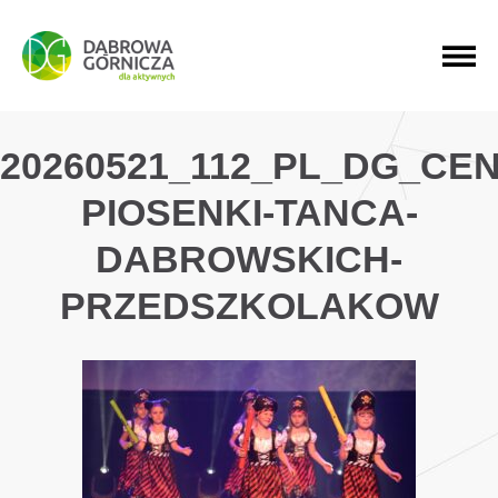
PRZEJDŹ DO MENU GŁÓWNEGO
PRZEJDŹ DO WYSZUKIWARKI
PRZEJDŹ DO TREŚCI
20260521_112_PL_DG_CE
PIOSENKI-TANCA-
DABROWSKICH-
PRZEDSZKOLAKOW