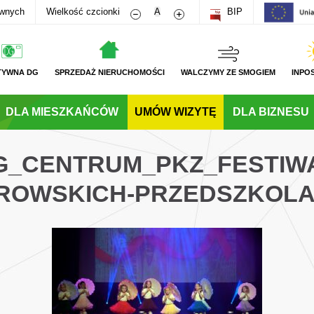
Zmniejsz rozmiar czcionki
Zwiększ rozmiar czcionki
awnych
Wielkość czcionki
A
BIP
TYWNA DG
SPRZEDAŻ NIERUCHOMOŚCI
WALCZYMY ZE SMOGIEM
INPO
DLA MIESZKAŃCÓW
UMÓW WIZYTĘ
DLA BIZNESU
DG_CENTRUM_PKZ_FESTIWA
ROWSKICH-PRZEDSZKOL