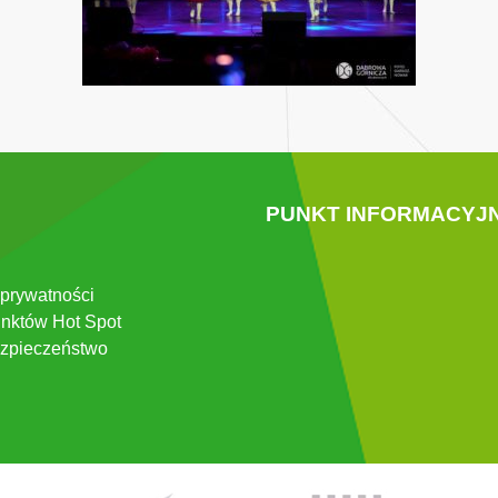
PUNKT INFORMACYJ
 prywatności
nktów Hot Spot
zpieczeństwo