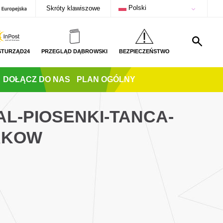
Polski
Skróty klawiszowe
STURZĄD24
PRZEGLĄD DĄBROWSKI
BEZPIECZEŃSTWO
DOŁĄCZ DO NAS
PLAN OGÓLNY
L-PIOSENKI-TANCA-
AKOW