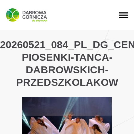
PRZEJDŹ DO MENU GŁÓWNEGO
PRZEJDŹ DO WYSZUKIWARKI
PRZEJDŹ DO TREŚCI
20260521_084_PL_DG_CE
PIOSENKI-TANCA-
DABROWSKICH-
PRZEDSZKOLAKOW