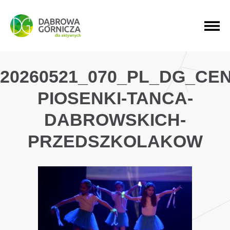
PRZEJDŹ DO MENU GŁÓWNEGO
PRZEJDŹ DO WYSZUKIWARKI
PRZEJDŹ DO TREŚCI
20260521_070_PL_DG_CE
PIOSENKI-TANCA-
DABROWSKICH-
PRZEDSZKOLAKOW