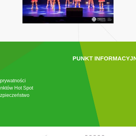
PUNKT INFORMACYJ
 prywatności
nktów Hot Spot
zpieczeństwo