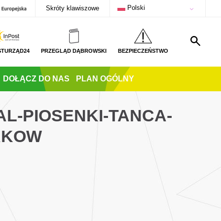
Polski
Skróty klawiszowe
STURZĄD24
PRZEGLĄD DĄBROWSKI
BEZPIECZEŃSTWO
DOŁĄCZ DO NAS
PLAN OGÓLNY
L-PIOSENKI-TANCA-
AKOW