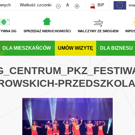
Zmniejsz rozmiar czcionki
Zwiększ rozmiar czcionki
awnych
Wielkość czcionki
A
BIP
TYWNA DG
SPRZEDAŻ NIERUCHOMOŚCI
WALCZYMY ZE SMOGIEM
INPO
DLA MIESZKAŃCÓW
UMÓW WIZYTĘ
DLA BIZNESU
DG_CENTRUM_PKZ_FESTIWA
ROWSKICH-PRZEDSZKOL