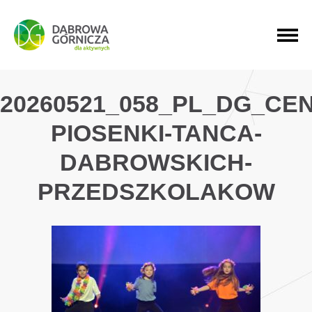
PRZEJDŹ DO MENU GŁÓWNEGO
PRZEJDŹ DO WYSZUKIWARKI
PRZEJDŹ DO TREŚCI
20260521_058_PL_DG_CE
PIOSENKI-TANCA-
DABROWSKICH-
PRZEDSZKOLAKOW