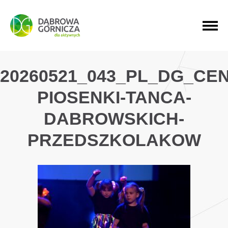
PRZEJDŹ DO MENU GŁÓWNEGO
PRZEJDŹ DO WYSZUKIWARKI
PRZEJDŹ DO TREŚCI
20260521_043_PL_DG_CE
PIOSENKI-TANCA-
DABROWSKICH-
PRZEDSZKOLAKOW