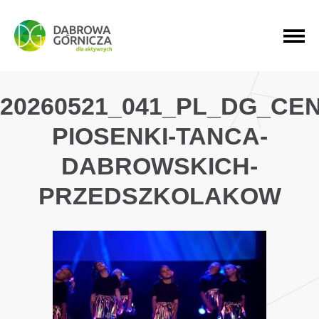
PRZEJDŹ DO MENU GŁÓWNEGO
PRZEJDŹ DO WYSZUKIWARKI
PRZEJDŹ DO TREŚCI
20260521_041_PL_DG_CE
PIOSENKI-TANCA-
DABROWSKICH-
PRZEDSZKOLAKOW