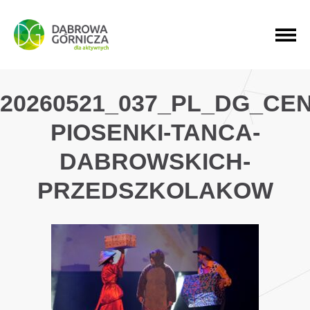
PRZEJDŹ DO MENU GŁÓWNEGO
PRZEJDŹ DO WYSZUKIWARKI
PRZEJDŹ DO TREŚCI
20260521_037_PL_DG_CE
PIOSENKI-TANCA-
DABROWSKICH-
PRZEDSZKOLAKOW