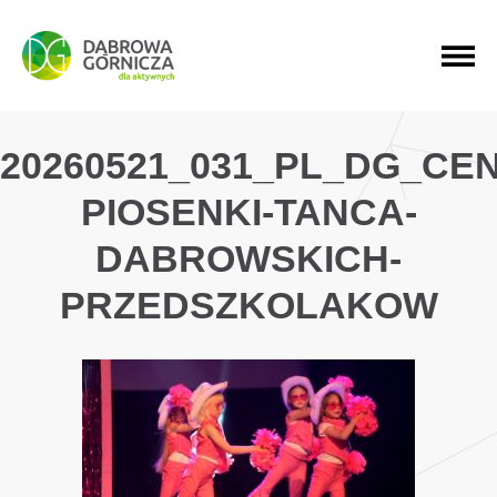
PRZEJDŹ DO MENU GŁÓWNEGO
PRZEJDŹ DO WYSZUKIWARKI
PRZEJDŹ DO TREŚCI
20260521_031_PL_DG_CE
PIOSENKI-TANCA-
DABROWSKICH-
PRZEDSZKOLAKOW