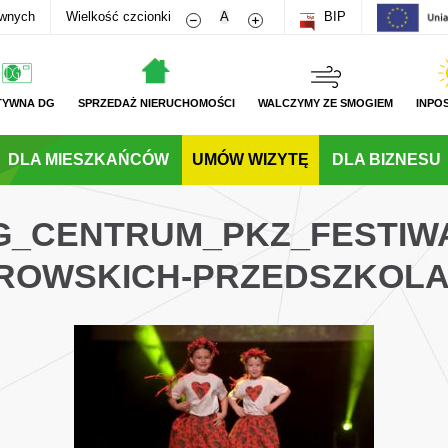
Zmniejsz rozmiar czcionki
Zwiększ rozmiar czcionki
awnych
Wielkość czcionki
A
BIP
TYWNA DG
SPRZEDAŻ NIERUCHOMOŚCI
WALCZYMY ZE SMOGIEM
INPO
DLA MIESZKAŃCÓW
UMÓW WIZYTĘ
DLA BIZNESU
DG_CENTRUM_PKZ_FESTIWA
ROWSKICH-PRZEDSZKOL