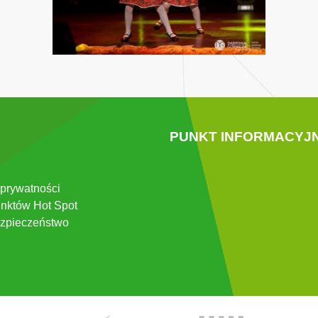
PUNKT INFORMACYJ
 prywatności
nktów Hot Spot
zpieczeństwo