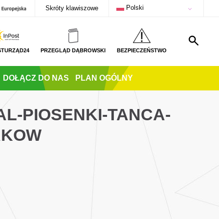
Polski
Skróty klawiszowe
STURZĄD24
PRZEGLĄD DĄBROWSKI
BEZPIECZEŃSTWO
DOŁĄCZ DO NAS
PLAN OGÓLNY
L-PIOSENKI-TANCA-
AKOW