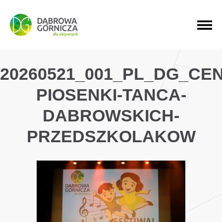
PRZEJDŹ DO MENU GŁÓWNEGO
PRZEJDŹ DO WYSZUKIWARKI
PRZEJDŹ DO TREŚCI
20260521_001_PL_DG_CE
PIOSENKI-TANCA-
DABROWSKICH-
PRZEDSZKOLAKOW