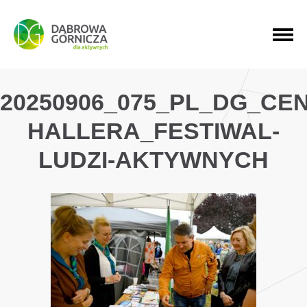
PRZEJDŹ DO MENU GŁÓWNEGO
PRZEJDŹ DO WYSZUKIWARKI
PRZEJDŹ DO TREŚCI
20250906_075_PL_DG_CE
HALLERA_FESTIWAL-
LUDZI-AKTYWNYCH