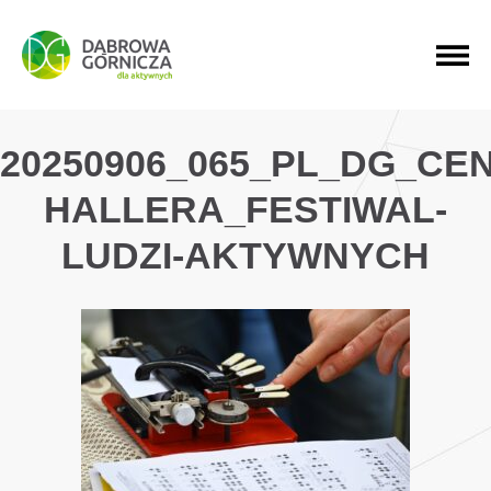
PRZEJDŹ DO MENU GŁÓWNEGO
PRZEJDŹ DO WYSZUKIWARKI
PRZEJDŹ DO TREŚCI
20250906_065_PL_DG_CE
HALLERA_FESTIWAL-
LUDZI-AKTYWNYCH