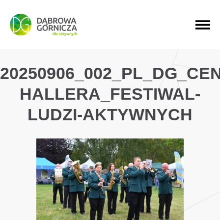
PRZEJDŹ DO MENU GŁÓWNEGO
PRZEJDŹ DO WYSZUKIWARKI
PRZEJDŹ DO TREŚCI
20250906_002_PL_DG_CE
HALLERA_FESTIWAL-
LUDZI-AKTYWNYCH