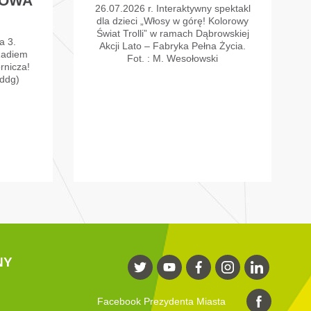
ROWA
26.07.2026 r. Interaktywny spektakl
dla dzieci „Włosy w górę! Kolorowy
Świat Trolli” w ramach Dąbrowskiej
a 3.
Akcji Lato – Fabryka Pełna Życia.
Radiem
Fot. : M. Wesołowski
rnicza!
ddg)
NY
Facebook Prezydenta Miasta