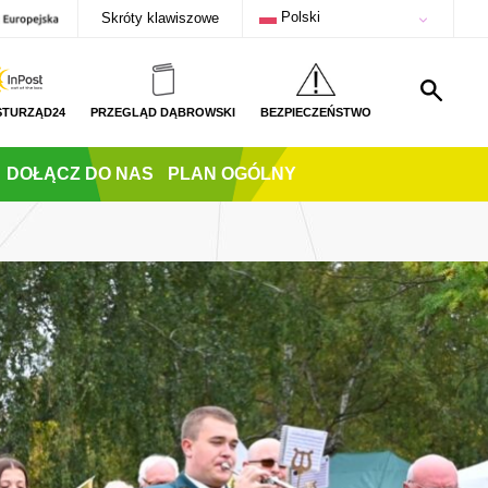
Polski
Skróty klawiszowe
STURZĄD24
PRZEGLĄD DĄBROWSKI
BEZPIECZEŃSTWO
DOŁĄCZ DO NAS
PLAN OGÓLNY