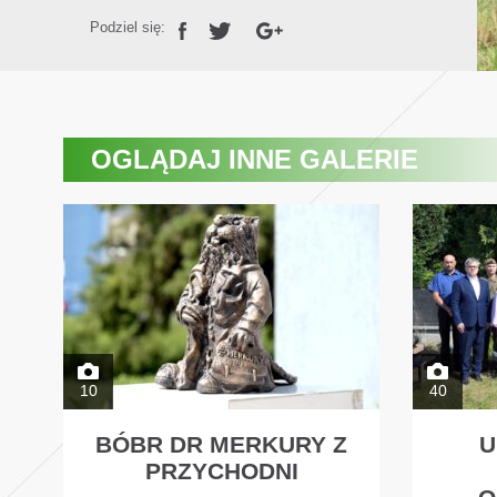
Podziel się:
OGLĄDAJ
INNE GALERIE
10
40
BÓBR DR MERKURY Z
U
PRZYCHODNI