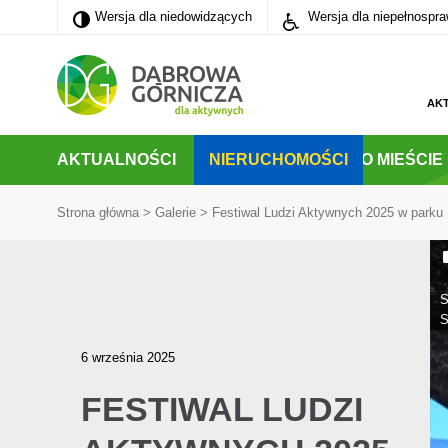
Wersja dla niedowidzących
Wersja dla niedowidzących
Wersja dla niepełnospr
PRZEJDŹ DO MENU GŁÓWNEGO
PRZEJDŹ DO WYSZUKIWARKI
PRZEJDŹ DO TREŚCI
AK
AKTUALNOŚCI
NIERUCHOMOŚCI
O MIEŚCIE
Strona główna
>
Galerie
>
Festiwal Ludzi Aktywnych 2025 w parku 
S
S
6 września 2025
FESTIWAL LUDZI