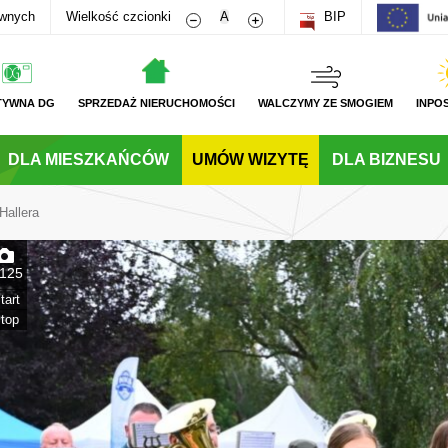
Zmniejsz rozmiar czcionki
Zwiększ rozmiar czcionki
awnych
Wielkość czcionki
A
BIP
TYWNA DG
SPRZEDAŻ NIERUCHOMOŚCI
WALCZYMY ZE SMOGIEM
INPO
DLA MIESZKAŃCÓW
UMÓW WIZYTĘ
DLA BIZNESU
Hallera
125
tart
top