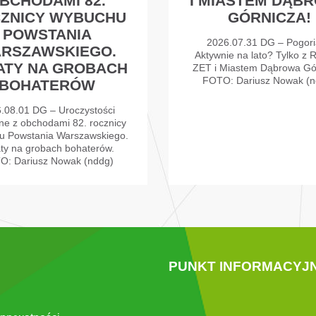
BCHODAMI 82.
I MIASTEM DĄB
ZNICY WYBUCHU
GÓRNICZA!
POWSTANIA
2026.07.31 DG – Pogori
RSZAWSKIEGO.
Aktywnie na lato? Tylko z 
ATY NA GROBACH
ZET i Miastem Dąbrowa Gó
FOTO: Dariusz Nowak (n
BOHATERÓW
.08.01 DG – Uroczystości
ne z obchodami 82. rocznicy
u Powstania Warszawskiego.
ty na grobach bohaterów.
O: Dariusz Nowak (nddg)
PUNKT INFORMACYJ