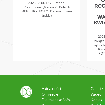
O
2026.08.06 DG – Reden.
ROC
Przychodnia „Merkury”. Bóbr dr
MERKURY. FOTO: Dariusz Nowak
(nddg)
WA
KWI
2026
związa
wybuch
Kwia
FOT
Aktualności
Galerie
O mieście
Wideo
Dla mieszkańców
Kontakt