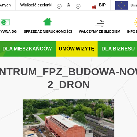
Zmniejsz rozmiar czcionki
Zwiększ rozmiar czcionki
awnych
Wielkość czcionki
A
BIP
TYWNA DG
SPRZEDAŻ NIERUCHOMOŚCI
WALCZYMY ZE SMOGIEM
INPO
DLA MIESZKAŃCÓW
UMÓW WIZYTĘ
DLA BIZNESU
CENTRUM_FPZ_BUDOWA-NO
2_DRON