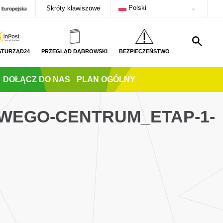
Polski
Skróty klawiszowe
STURZĄD24
PRZEGLĄD DĄBROWSKI
BEZPIECZEŃSTWO
DOŁĄCZ DO NAS
PLAN OGÓLNY
WEGO-CENTRUM_ETAP-1-