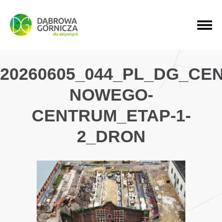
PRZEJDŹ DO MENU GŁÓWNEGO
PRZEJDŹ DO WYSZUKIWARKI
PRZEJDŹ DO TREŚCI
20260605_044_PL_DG_C
NOWEGO-
CENTRUM_ETAP-1-
2_DRON