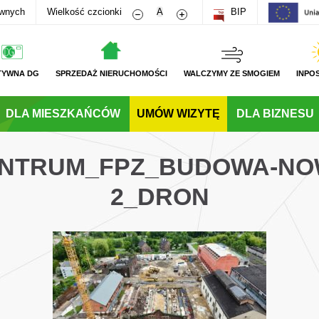
Zmniejsz rozmiar czcionki
Zwiększ rozmiar czcionki
awnych
Wielkość czcionki
A
BIP
TYWNA DG
SPRZEDAŻ NIERUCHOMOŚCI
WALCZYMY ZE SMOGIEM
INPO
DLA MIESZKAŃCÓW
UMÓW WIZYTĘ
DLA BIZNESU
CENTRUM_FPZ_BUDOWA-NO
2_DRON