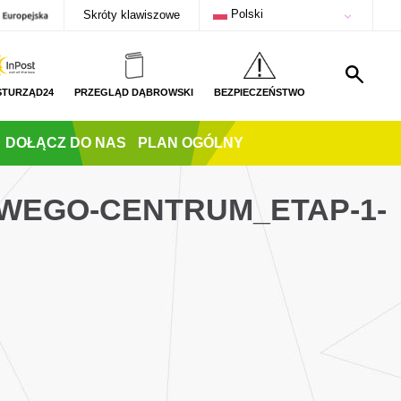
Polski
Skróty klawiszowe
STURZĄD24
PRZEGLĄD DĄBROWSKI
BEZPIECZEŃSTWO
DOŁĄCZ DO NAS
PLAN OGÓLNY
WEGO-CENTRUM_ETAP-1-